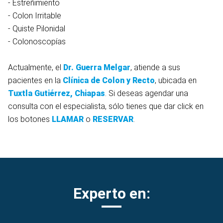
- Estreñimiento
- Colon Irritable
- Quiste Pilonidal
- Colonoscopías
Actualmente, el
Dr. Guerra Melgar
, atiende a sus
pacientes en la
Clínica de Colon y Recto
, ubicada en
Tuxtla Gutiérrez, Chiapas
. Si deseas agendar una
consulta con el especialista, sólo tienes que dar click en
los botones
LLAMAR
o
RESERVAR
.
Experto en: