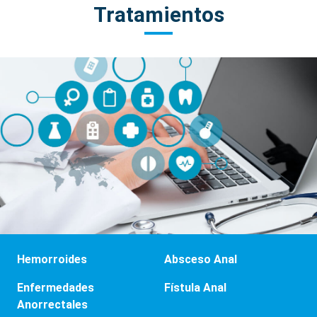
Tratamientos
Hemorroides
Absceso Anal
Enfermedades
Fístula Anal
Anorrectales